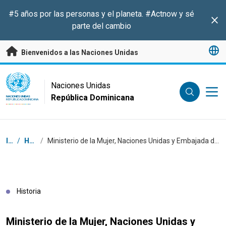
Saltar a contenido principal
#5 años por las personas y el planeta.
#Actnow
y sé
Clo
parte del cambio
Bienvenidos a las Naciones Unidas
UN Logo
Naciones Unidas
República Dominicana
NACIONES UNIDAS
REPÚBLICA DOMINICANA
Coordenadas dentro de la ruta de navegación
Inicio
/
Historias
/
Ministerio de la Mujer, Naciones Unidas y Embajada de Reino Unido concluyen consulta nacional sobre condición social y jurídica de las mujeres
Historia
Ministerio de la Mujer, Naciones Unidas y