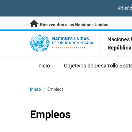
Saltar a contenido principal
#5 año
Bienvenidos a las Naciones Unidas
UN Logo
Naciones 
NACIONES UNIDAS
REPÚBLICA DOMINICANA
República
Inicio
Objetivos de Desarrollo Sost
Coordenadas dentro de la ruta de navegación
Inicio
/
Empleos
Empleos