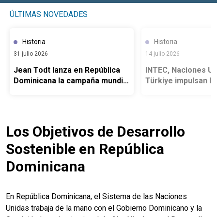
ÚLTIMAS NOVEDADES
Historia
Historia
31 julio 2026
14 julio 2026
Jean Todt lanza en República
INTEC, Naciones Un
Dominicana la campaña mundial
Türkiye impulsan la
“Voces por la Seguridad Vial”
hacia un modelo de
junto a la ONU, INTRANT y JC
residuos en Repúbl
Decaux
Dominicana
Los Objetivos de Desarrollo
Sostenible en República
Dominicana
En República Dominicana, el Sistema de las Naciones
Unidas trabaja de la mano con el Gobierno Dominicano y la