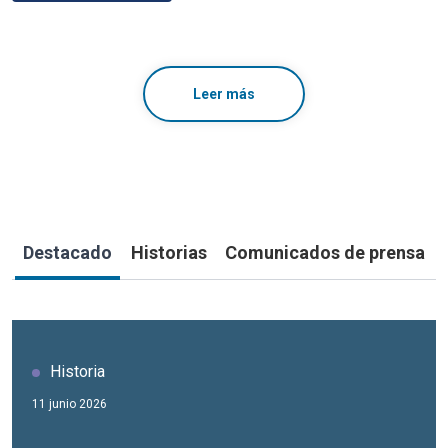
Leer más
Destacado
Historias
Comunicados de prensa
Historia
Historia
11 junio 2026
28 mayo 2026