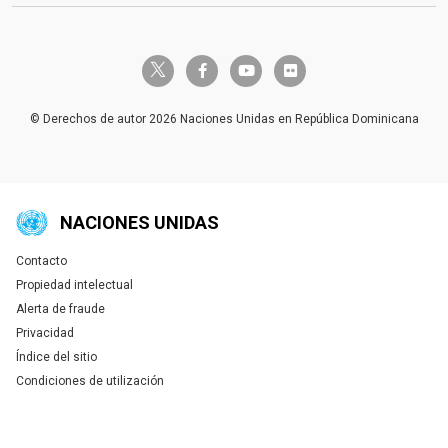
twitter-x
facebook-f
youtube
flickr
© Derechos de autor 2026 Naciones Unidas en República Dominicana
NACIONES UNIDAS
Contacto
Global U.N. menu
Propiedad intelectual
Alerta de fraude
Privacidad
Índice del sitio
Condiciones de utilización