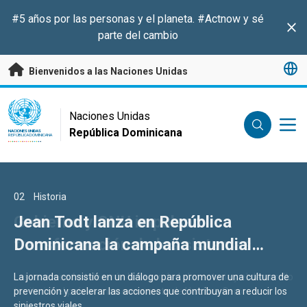
Saltar a contenido principal
#5 años por las personas y el planeta.
#Actnow
y sé
Clo
parte del cambio
Bienvenidos a las Naciones Unidas
UN Logo
Naciones Unidas
República Dominicana
NACIONES UNIDAS
REPÚBLICA DOMINICANA
01
02
03
Historia
Historia
Historia
Gobierno y ONU impulsan
Jean Todt lanza en República
Los Premios de las Naciones Unidas
transformación de los sistemas
Dominicana la campaña mundial
al Servicio Público reconocen una
alimentarios en República
“Voces por la Seguridad Vial” junto a
iniciativa de República Dominicana
Las acciones fortalecerán la seguridad alimentaria y el desarrollo
La jornada consistió en un diálogo para promover una cultura de
Fueron reconocidas 12 instituciones públicas que avanzan en
Dominicana
la ONU, INTRANT y JC Decaux
por acelerar el progreso hacia los
territorial; el país avanza en su meta de Hambre Cero.
prevención y acelerar las acciones que contribuyan a reducir los
inclusión, igualdad de género, transparencia y participación en la
siniestros viales.
prestación de servicios públicos.