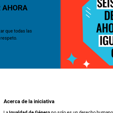
R AHORA
o
ar que todas las
 respeto.
Acerca de la iniciativa
La
Igualdad de Género
no solo es un derecho humano 