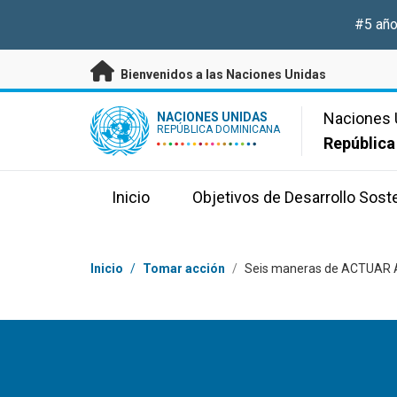
Saltar a contenido principal
#5 año
Bienvenidos a las Naciones Unidas
UN Logo
Naciones 
NACIONES UNIDAS
REPÚBLICA DOMINICANA
República
Inicio
Objetivos de Desarrollo Sost
Coordenadas dentro de la ruta de navegación
Inicio
/
Tomar acción
/
Seis maneras de ACTUAR A