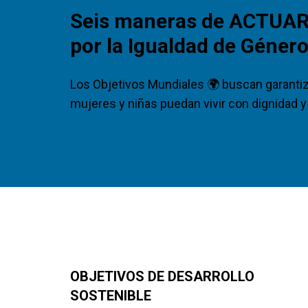
Seis maneras de ACTUA
por la Igualdad de Géner
Los Objetivos Mundiales 🌍 buscan garantiz
mujeres y niñas puedan vivir con dignidad y
OBJETIVOS DE DESARROLLO
SOSTENIBLE