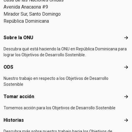
Avenida Anacaona #9
Mirador Sur, Santo Domingo
República Dominicana
Footer menu
Sobre la ONU
Sob
Descubra qué está haciendo la ONU en República Dominicana para
lograr los Objetivos de Desarrollo Sostenible.
ODS
OD
Nuestro trabajo en respecto a los Objetivos de Desarrollo
Sostenible
Tomar acción
Tom
Tomemos acción para los Objetivos de Desarrollo Sostenible
Historias
Hist
Descubra más sobre nuestro trabajo hacia los Objetivos de