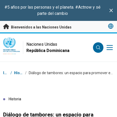
Saltar a contenido principal
#5 años por las personas y el planeta.
#Actnow
y sé
Clo
parte del cambio
Bienvenidos a las Naciones Unidas
UN Logo
Naciones Unidas
República Dominicana
NACIONES UNIDAS
REPÚBLICA DOMINICANA
Coordenadas dentro de la ruta de navegación
Inicio
/
Historias
/
Diálogo de tambores: un espacio para promover en la juventud la diversidad de nuestras raíces
Historia
Diálogo de tambores: un espacio para