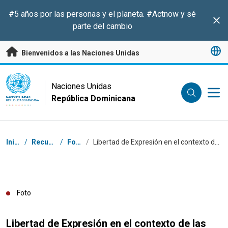
Saltar a contenido principal
#5 años por las personas y el planeta.
#Actnow
y sé
Clo
parte del cambio
Bienvenidos a las Naciones Unidas
UN Logo
Naciones Unidas
República Dominicana
NACIONES UNIDAS
REPÚBLICA DOMINICANA
Coordenadas dentro de la ruta de navegación
Inicio
/
Recursos
/
Fotos
/
Libertad de Expresión en el contexto de las elecciones
Foto
Libertad de Expresión en el contexto de las