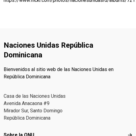
https://www.flickr.com/photos/nacionesunidasrd/albums/7
Naciones Unidas República
Dominicana
Bienvenidos al sitio web de las Naciones Unidas en
República Dominicana
Casa de las Naciones Unidas
Avenida Anacaona #9
Mirador Sur, Santo Domingo
República Dominicana
Footer menu
Sobre la ONU
Sob