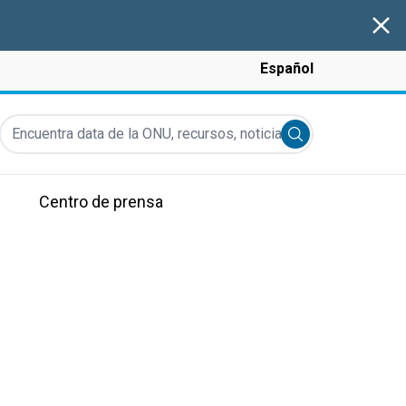
Clos
Español
Encuentra data de la ONU, recursos, noticias y más...
Submit search
Centro de prensa