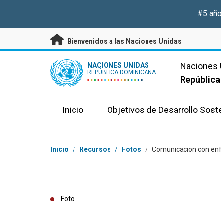
Saltar a contenido principal
#5 año
Bienvenidos a las Naciones Unidas
UN Logo
Naciones 
NACIONES UNIDAS
REPÚBLICA DOMINICANA
República
Inicio
Objetivos de Desarrollo Sost
Coordenadas dentro de la ruta de navegación
Inicio
/
Recursos
/
Fotos
/
Comunicación con en
Foto