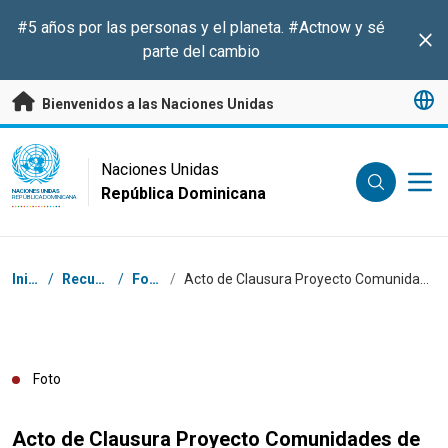
Saltar a contenido principal
#5 años por las personas y el planeta.
#Actnow
y sé
Clo
parte del cambio
Bienvenidos a las Naciones Unidas
UN Logo
Naciones Unidas
República Dominicana
NACIONES UNIDAS
REPÚBLICA DOMINICANA
Coordenadas dentro de la ruta de navegación
Inicio
/
Recursos
/
Fotos
/
Acto de Clausura Proyecto Comunidades de Cuidado
Foto
Acto de Clausura Proyecto Comunidades de