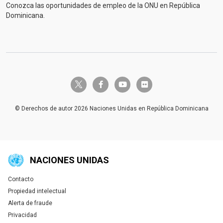
Conozca las oportunidades de empleo de la ONU en República
Dominicana.
twitter-x
facebook-f
youtube
flickr
© Derechos de autor 2026 Naciones Unidas en República Dominicana
NACIONES UNIDAS
Contacto
Global U.N. menu
Propiedad intelectual
Alerta de fraude
Privacidad