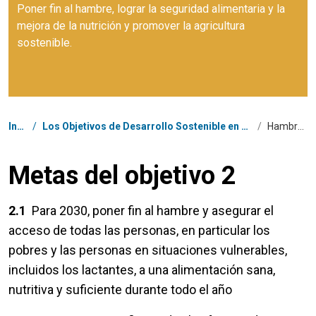
Poner fin al hambre, lograr la seguridad alimentaria y la
mejora de la nutrición y promover la agricultura
sostenible.
Coordenadas dentro de la ruta de navegación
Inicio
/
Los Objetivos de Desarrollo Sostenible en República Dominicana
/
Hambre cero
Metas del objetivo 2
2.1
Para 2030, poner fin al hambre y asegurar el
acceso de todas las personas, en particular los
pobres y las personas en situaciones vulnerables,
incluidos los lactantes, a una alimentación sana,
nutritiva y suficiente durante todo el año