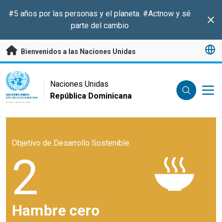
Saltar a contenido principal
#5 años por las personas y el planeta.
#Actnow
y sé
Clo
parte del cambio
Bienvenidos a las Naciones Unidas
UN Logo
Naciones Unidas
República Dominicana
NACIONES UNIDAS
REPÚBLICA DOMINICANA
Objetivo de Desarrollo Sostenible
2
Hambre cero