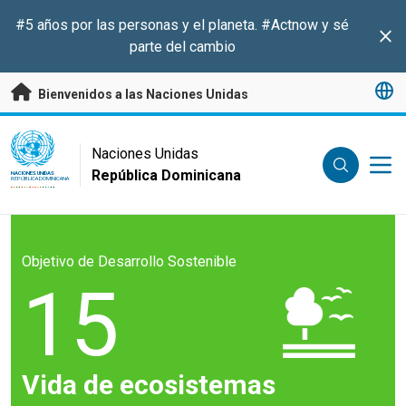
Saltar a contenido principal
#5 años por las personas y el planeta.
#Actnow
y sé
Clo
parte del cambio
Bienvenidos a las Naciones Unidas
UN Logo
Naciones Unidas
República Dominicana
NACIONES UNIDAS
REPÚBLICA DOMINICANA
Objetivo de Desarrollo Sostenible
15
Vida de ecosistemas