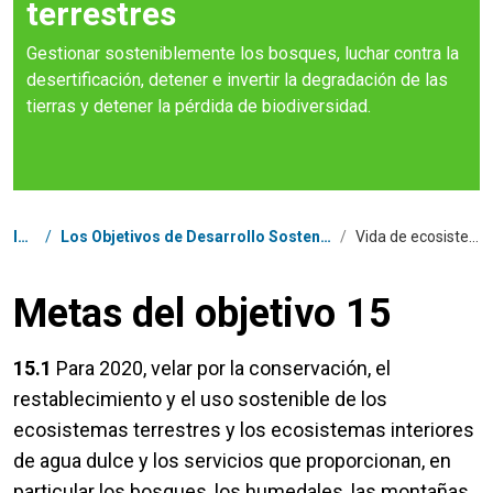
terrestres
Gestionar sosteniblemente los bosques, luchar contra la
desertificación, detener e invertir la degradación de las
tierras y detener la pérdida de biodiversidad.
Coordenadas dentro de la ruta de navegación
Inicio
/
Los Objetivos de Desarrollo Sostenible en República Dominicana
/
Vida de ecosistemas terrestres
Metas del objetivo 15
15.1
Para 2020, velar por la conservación, el
restablecimiento y el uso sostenible de los
ecosistemas terrestres y los ecosistemas interiores
de agua dulce y los servicios que proporcionan, en
particular los bosques, los humedales, las montañas